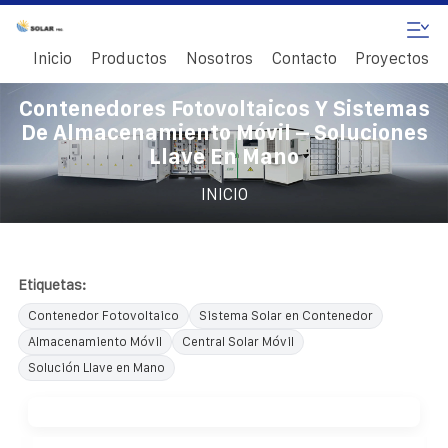
Inicio
Productos
Nosotros
Contacto
Proyectos
Contenedores Fotovoltaicos Y Sistemas
De Almacenamiento Móvil – Soluciones
Llave En Mano
INICIO
Etiquetas:
Contenedor Fotovoltaico
Sistema Solar en Contenedor
Almacenamiento Móvil
Central Solar Móvil
Solución Llave en Mano