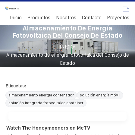
Inicio
Productos
Nosotros
Contacto
Proyectos
Almacenamiento De Energía
Fotovoltaica Del Consejo De Estado
/
INICIO
Almacenamiento de energía fotovoltaica del Consejo de
Estado
Etiquetas:
almacenamiento energía contenedor
solución energía móvil
solución integrada fotovoltaica container
Watch The Honeymooners on MeTV