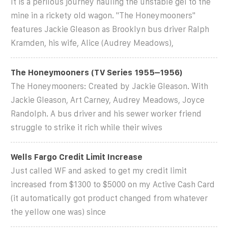
It is a perilous journey hauling the unstable gel to the
mine in a rickety old wagon. ''The Honeymooners''
features Jackie Gleason as Brooklyn bus driver Ralph
Kramden, his wife, Alice (Audrey Meadows),
The Honeymooners (TV Series 1955–1956)
The Honeymooners: Created by Jackie Gleason. With
Jackie Gleason, Art Carney, Audrey Meadows, Joyce
Randolph. A bus driver and his sewer worker friend
struggle to strike it rich while their wives
Wells Fargo Credit Limit Increase
Just called WF and asked to get my credit limit
increased from $1300 to $5000 on my Active Cash Card
(it automatically got product changed from whatever
the yellow one was) since