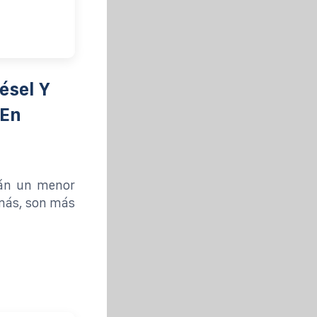
ésel Y
 En
rán un menor
emás, son más