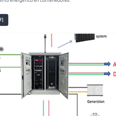
nto energético en contenedores.
F]