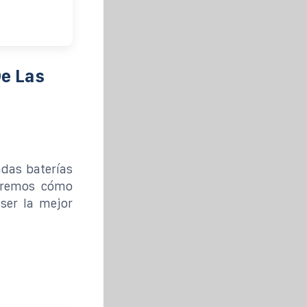
e Las
adas baterías
zaremos cómo
 ser la mejor