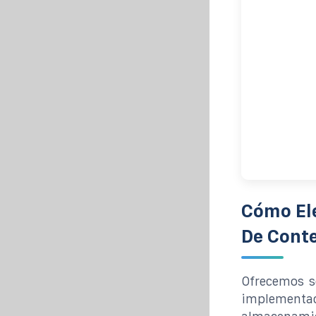
Cómo El
De Conte
Ofrecemos so
implementac