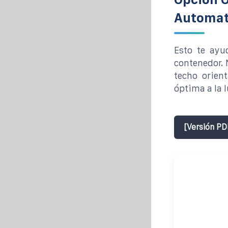
Automat
Esto te ayu
contenedor. 
techo orien
óptima a la l
[Versión PD