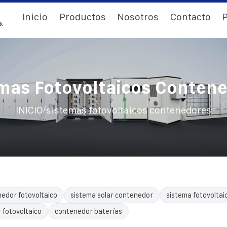
Inicio
Productos
Nosotros
Contacto
P
mas Fotovoltaicos Conten
/
INICIO
sistemas fotovoltaicos contenedores
edor fotovoltaico
sistema solar contenedor
sistema fotovoltai
 fotovoltaico
contenedor baterías