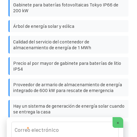
Gabinete para baterías fotovoltaicas Tokyo IP66 de
200 kW
Árbol de energía solar y eólica
Calidad del servicio del contenedor de
almacenamiento de energía de 1 MWh
Precio al por mayor de gabinete para baterías de litio
IP54
Proveedor de armario de almacenamiento de energía
integrado de 600 kW para rescate de emergencia
Hay un sistema de generación de energía solar cuando
se entrega la casa
×
Cómo conectar el cable de fibra óptica conectado a la
*
red del inversor de la estación base de