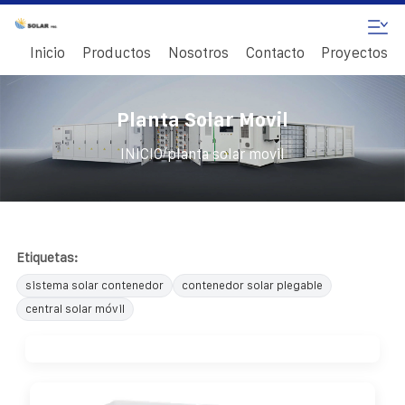
Inicio
Productos
Nosotros
Contacto
Proyectos
Planta Solar Movil
/
INICIO
planta solar movil
Etiquetas:
sistema solar contenedor
contenedor solar plegable
central solar móvil