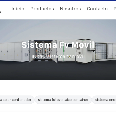
Inicio
Productos
Nosotros
Contacto
P
Sistema Fv Movil
/
INICIO
sistema fv movil
a solar contenedor
sistema fotovoltaico container
sistema ene