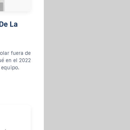
De La
olar fuera de
ué en el 2022
 equipo.