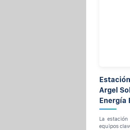
Estación
Argel S
Energía 
La estación 
equipos clav