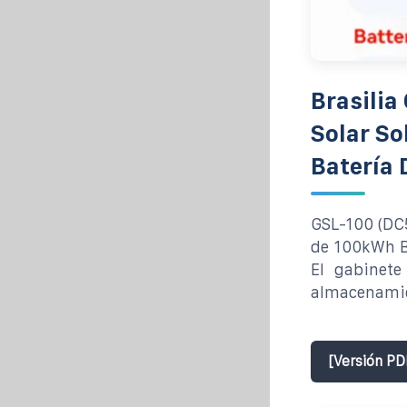
Brasilia
Solar So
Batería 
GSL-100 (DC5
de 100kWh Ba
El gabinet
almacenamie
[Versión PD