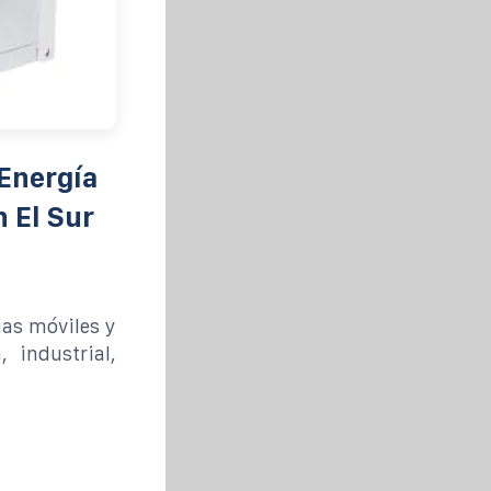
Energía
 El Sur
jas móviles y
, industrial,