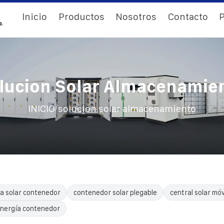
Inicio
Productos
Nosotros
Contacto
P
lucion Solar Almacenamie
/
INICIO
solucion solar almacenamiento
a solar contenedor
contenedor solar plegable
central solar móv
nergía contenedor