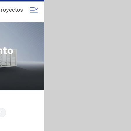
royectos
nto
il