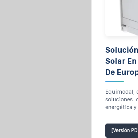
Solució
Solar En
De Euro
Equimodal, d
soluciones c
energética y
[Versión PD