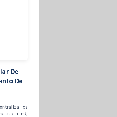
lar De
ento De
entraliza los
dos a la red,