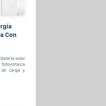
rgía
ía Con
batería solar
 fotovoltaica
 de carga y