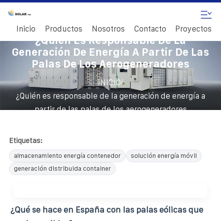
Inicio
Productos
Nosotros
Contacto
Proyectos
¿Quién Es Responsable De La
Generación De Energía A Partir De Las
Palas De Los Aerogeneradores
/
INICIO
¿Quién es responsable de la generación de energía a
partir de las palas de los aerogeneradores
Etiquetas:
almacenamiento energía contenedor
solución energía móvil
generación distribuida container
¿Qué se hace en España con las palas eólicas que