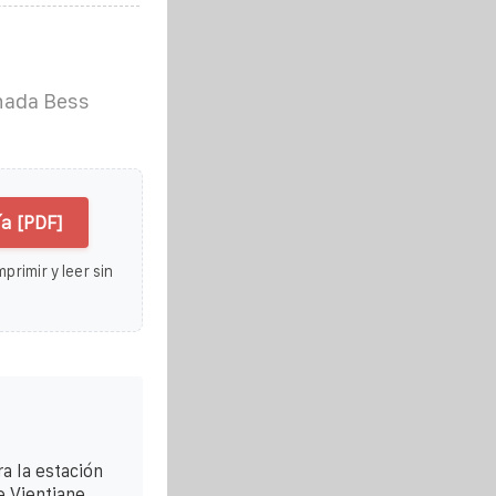
nada Bess
a [PDF]
primir y leer sin
a la estación
 Vientiane