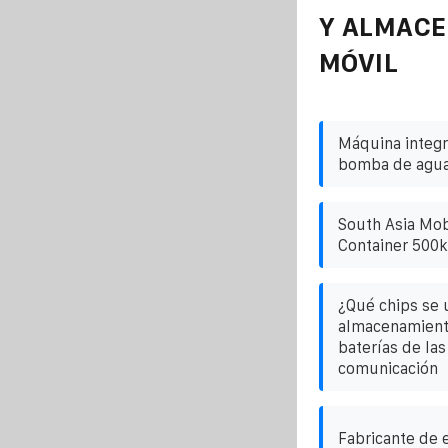
Y ALMAC
MÓVIL
Máquina integr
bomba de agua
South Asia Mob
Container 500
¿Qué chips se u
almacenamiento
baterías de la
comunicación
Fabricante de 