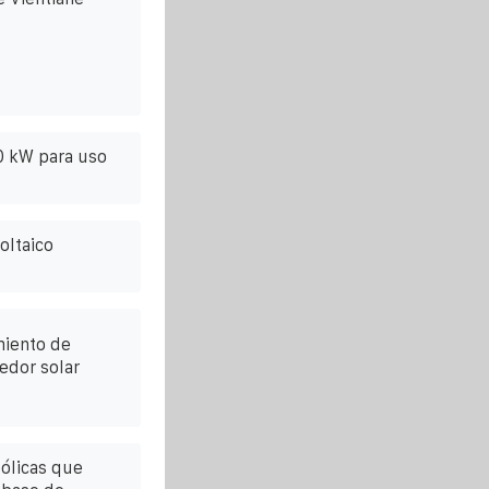
0 kW para uso
oltaico
miento de
edor solar
eólicas que