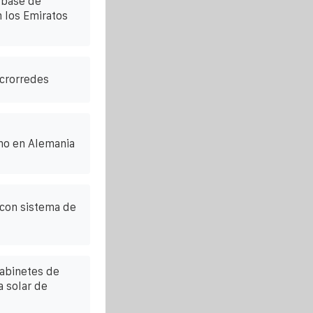
 base de
 los Emiratos
crorredes
ino en Alemania
con sistema de
gabinetes de
 solar de