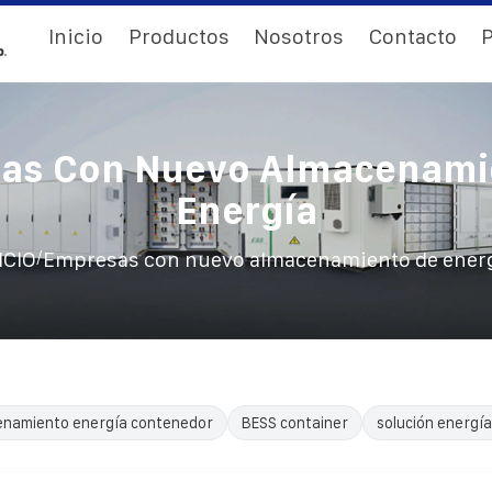
Inicio
Productos
Nosotros
Contacto
P
as Con Nuevo Almacenami
Energía
/
ICIO
Empresas con nuevo almacenamiento de ener
enamiento energía contenedor
BESS container
solución energía