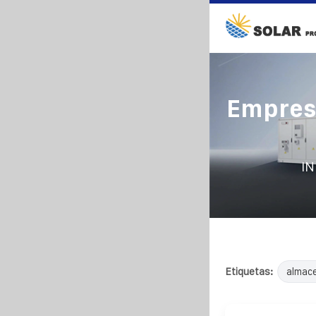
Empres
IN
Etiquetas:
almac