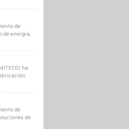
iento de
 de energía,
(MITECO) ha
abricación
iento de
oluciones de