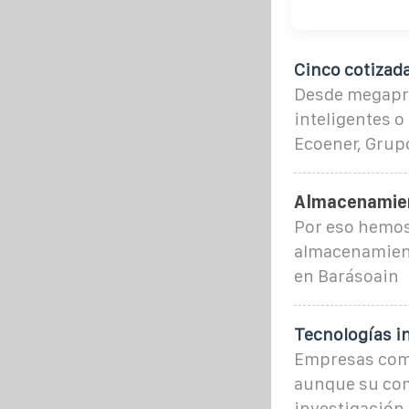
Cinco cotizada
Desde megapro
inteligentes 
Ecoener, Grup
Almacenamie
Por eso hemos
almacenamient
en Barásoain
Tecnologías i
Empresas como
aunque su come
investigación