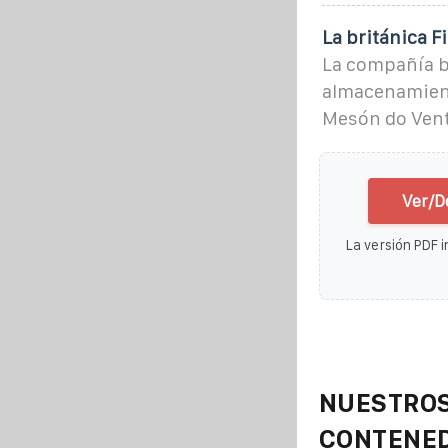
La británica 
La compañía b
almacenamient
Mesón do Vent
Ver/D
La versión PDF i
NUESTROS
CONTENE