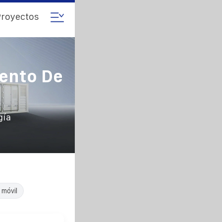
royectos
ento De
gía
 móvil