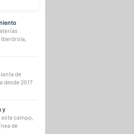
miento
aterías
Iberdrola,
lanta de
a desde 2017
 y
 este campo,
ínea de