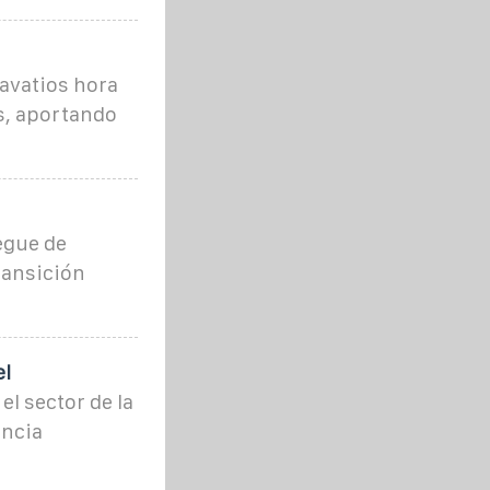
avatios hora
ís, aportando
egue de
ransición
el
l sector de la
encia