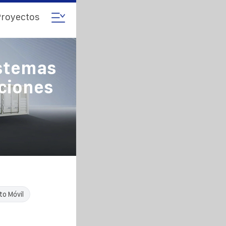
royectos
istemas
ciones
o Móvil