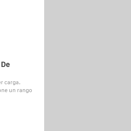
 De
r carga.
ione un rango