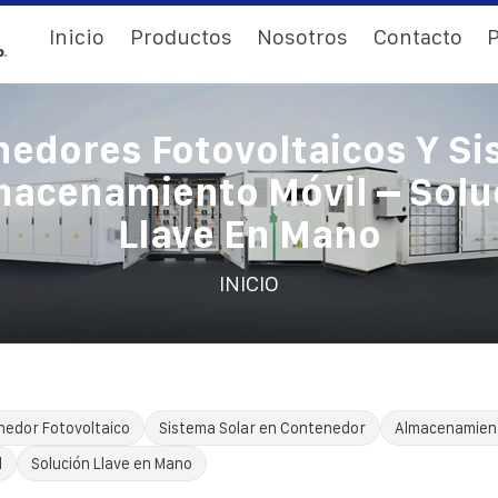
Inicio
Productos
Nosotros
Contacto
P
edores Fotovoltaicos Y S
macenamiento Móvil – Solu
Llave En Mano
INICIO
edor Fotovoltaico
Sistema Solar en Contenedor
Almacenamient
l
Solución Llave en Mano