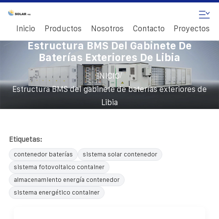
Inicio
Productos
Nosotros
Contacto
Proyectos
Estructura BMS Del Gabinete De
Baterías Exteriores De Libia
/
INICIO
Estructura BMS del gabinete de baterías exteriores de
Libia
Etiquetas:
contenedor baterías
sistema solar contenedor
sistema fotovoltaico container
almacenamiento energía contenedor
sistema energético container