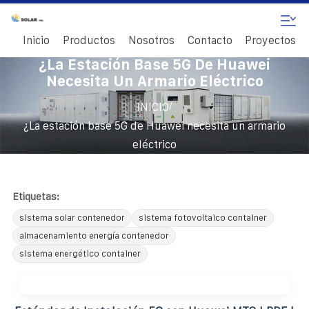
Inicio
Productos
Nosotros
Contacto
Proyectos
¿La Estación Base 5G De Huawei
Necesita Un Armario Eléctrico
/
INICIO
¿La estación base 5G de Huawei necesita un armario
eléctrico
Etiquetas:
sistema solar contenedor
sistema fotovoltaico container
almacenamiento energía contenedor
sistema energético container