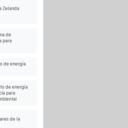
a Zelanda
ema de
a para
o de energía
to de energía
cia para
mbiental
ares de la