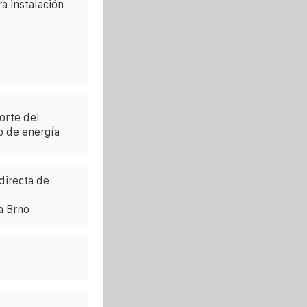
a instalación
orte del
 de energía
directa de
a Brno