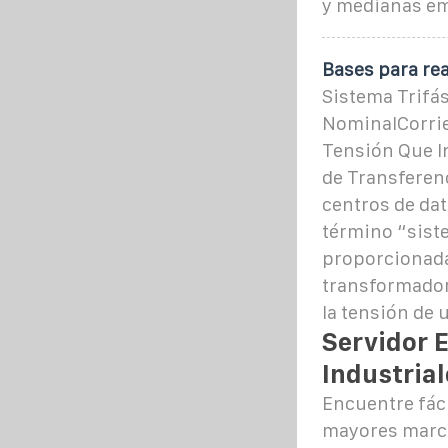
y medianas em
Bases para rea
Sistema Trifá
NominalCorrie
Tensión Que I
de Transferenc
centros de dat
término “siste
proporcionada
transformador
la tensión de 
Servidor E
Industrial
Encuentre fáci
mayores marcas