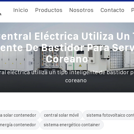
Inicio
Productos
Nosotros
Contacto
P
entral Eléctrica Utiliza Un
gente De Bastidor Para Ser
Coreano
ral eléctrica utiliza un tipo inteligente de bastidor 
coreano
a solar contenedor
central solar móvil
sistema fotovoltaico con
nergía contenedor
sistema energético container