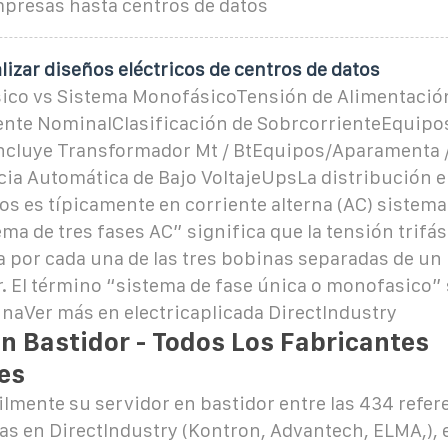
presas hasta centros de datos
lizar diseños eléctricos de centros de datos
sico vs Sistema MonofásicoTensión de Alimentación
nte NominalClasificación de SobrcorrienteEquipo
ncluye Transformador Mt / BtEquipos/Aparamenta /
ia Automática de Bajo VoltajeUpsLa distribución el
os es típicamente en corriente alterna (AC) sistema 
ma de tres fases AC” significa que la tensión trifás
 por cada una de las tres bobinas separadas de un
. El término “sistema de fase única o monofasico” 
unaVer más en electricaplicada DirectIndustry
n Bastidor - Todos Los Fabricantes
es
lmente su servidor en bastidor entre las 434 refere
 en DirectIndustry (Kontron, Advantech, ELMA,), e