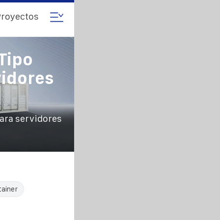
royectos
 Tipo
vidores
para servidores
tainer