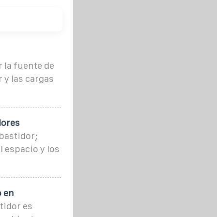
 la fuente de
 y las cargas
dores
 bastidor;
l espacio y los
o en
tidor es