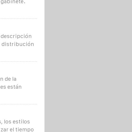
 gabinete.
 descripción
e distribución
n de la
nes están
, los estilos
zar el tiempo