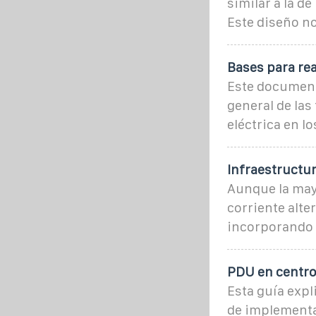
similar a la d
Este diseño no
Bases para rea
Este document
general de las
eléctrica en l
Infraestructur
Aunque la mayo
corriente alte
incorporando 
PDU en centros
Esta guía expl
de implementa