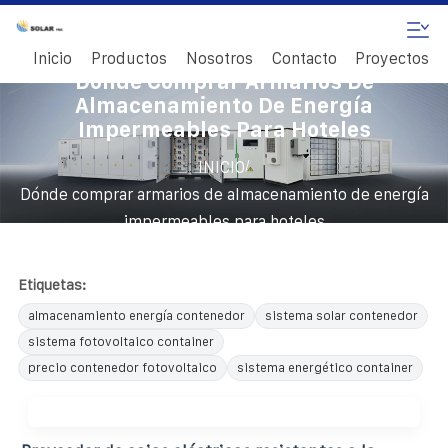
Inicio
Productos
Nosotros
Contacto
Proyectos
Dónde Comprar Armarios De
Almacenamiento De Energía
Impermeables Para Hoteles
/
INICIO
Dónde comprar armarios de almacenamiento de energía
impermeables para hoteles
Etiquetas:
almacenamiento energía contenedor
sistema solar contenedor
sistema fotovoltaico container
precio contenedor fotovoltaico
sistema energético container