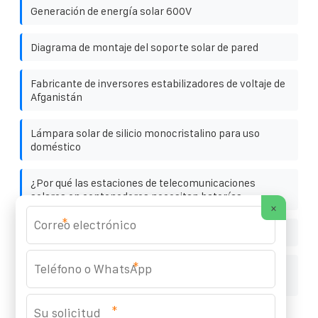
Generación de energía solar 600V
Diagrama de montaje del soporte solar de pared
Fabricante de inversores estabilizadores de voltaje de
Afganistán
Lámpara solar de silicio monocristalino para uso
doméstico
¿Por qué las estaciones de telecomunicaciones
solares en contenedores necesitan baterías
×
*
Uso de paneles solares caseros
*
Contenedor móvil de almacenamiento de energía
Producto original de alta eficiencia garantizado
*