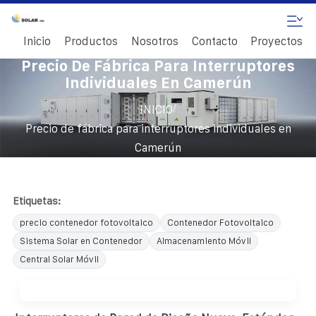
Inicio
Productos
Nosotros
Contacto
Proyectos
Precio De Fábrica Para Interruptores
Individuales En Camerún
/
INICIO
Precio de fábrica para interruptores individuales en
Camerún
Etiquetas:
precio contenedor fotovoltaico
Contenedor Fotovoltaico
Sistema Solar en Contenedor
Almacenamiento Móvil
Central Solar Móvil