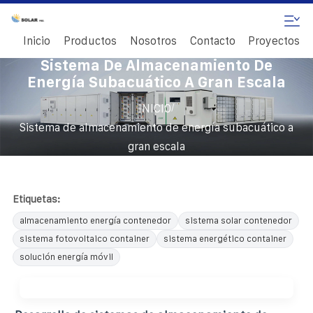
Inicio
Productos
Nosotros
Contacto
Proyectos
Sistema De Almacenamiento De
Energía Subacuático A Gran Escala
/
INICIO
Sistema de almacenamiento de energía subacuático a
gran escala
Etiquetas:
almacenamiento energía contenedor
sistema solar contenedor
sistema fotovoltaico container
sistema energético container
solución energía móvil