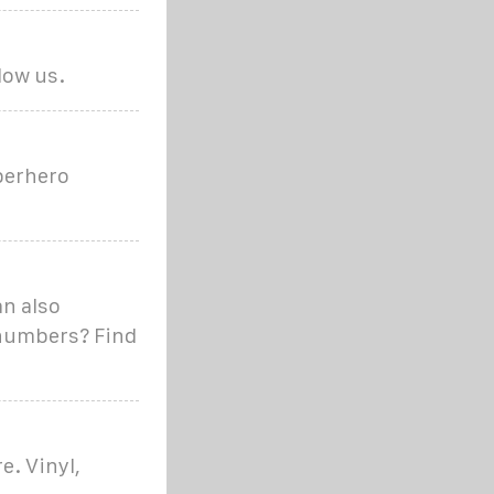
low us.
perhero
an also
r numbers? Find
e. Vinyl,