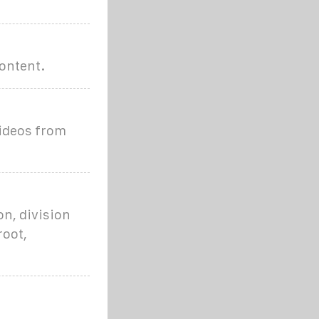
content.
videos from
on, division
root,