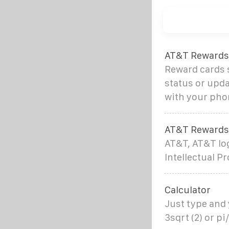
AT&T Rewards
Reward cards 
status or upda
with your pho
AT&T Rewards
AT&T, AT&T lo
Intellectual P
Calculator
Just type and 
3sqrt (2) or p