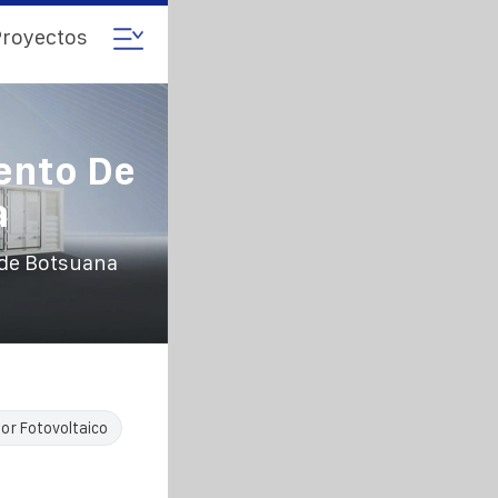
royectos
ento De
a
 de Botsuana
r Fotovoltaico