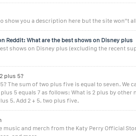
to show you a description here but the site won''t al
on Reddit: What are the best shows on Disney plus
best shows on Disney plus (excluding the recent su
 2 plus 5?
 5? The sum of two plus five is equal to seven. We c
 plus 5 equals 7 as follows: What is 2 plus by othe
lus 5. Add 2 + 5. two plus five.
h
 music and merch from the Katy Perry Official Stor