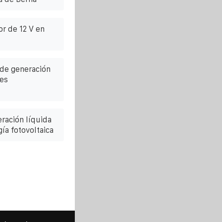
r de 12 V en
 de generación
es
eración líquida
ía fotovoltaica