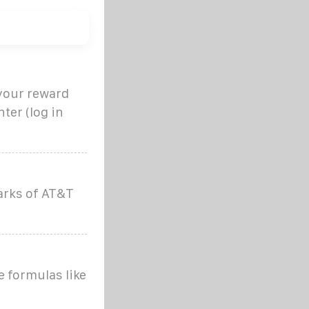
your reward
ter (log in
arks of AT&T
e formulas like