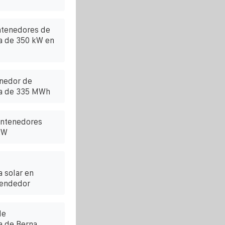
ntenedores de
a de 350 kW en
enedor de
ía de 335 MWh
ontenedores
kW
 solar en
Vendedor
de
a de Berna