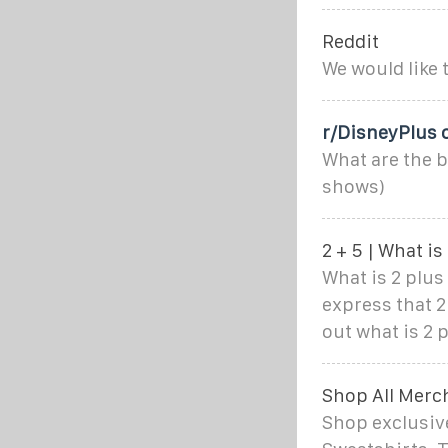
Reddit
We would like 
r/DisneyPlus 
What are the 
shows)
2 + 5 | What is
What is 2 plus
express that 2
out what is 2 p
Shop All Merc
Shop exclusive