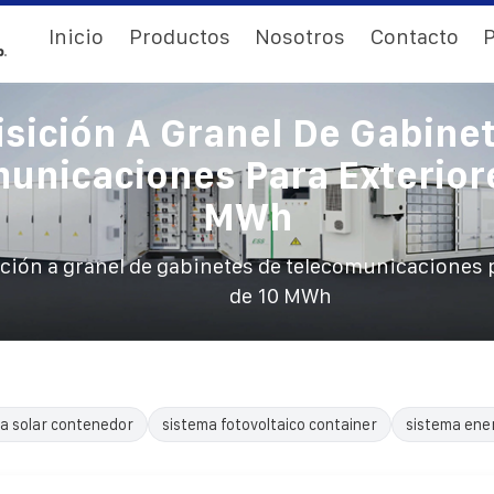
Inicio
Productos
Nosotros
Contacto
P
sición A Granel De Gabine
unicaciones Para Exterior
MWh
ción a granel de gabinetes de telecomunicaciones 
de 10 MWh
a solar contenedor
sistema fotovoltaico container
sistema ene