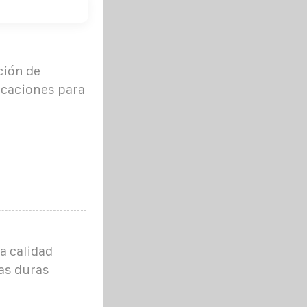
ción de
icaciones para
a calidad
as duras