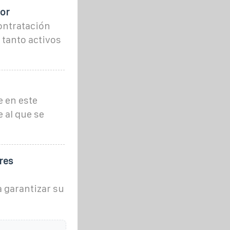
tor
ontratación
 tanto activos
e en este
 al que se
res
 garantizar su