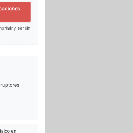
icaciones
primir y leer sin
rruptores
taico en