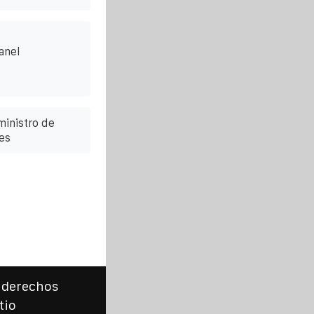
anel
ministro de
es
 derechos
tio