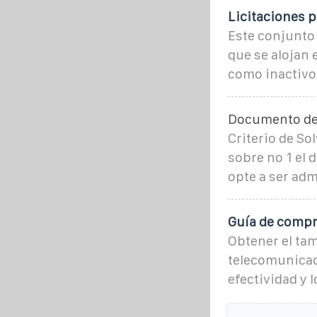
Licitaciones p
Este conjunto 
que se alojan 
como inactivo
Documento de
Criterio de So
sobre no 1 el 
opte a ser ad
Guía de compr
Obtener el tam
telecomunicac
efectividad y 