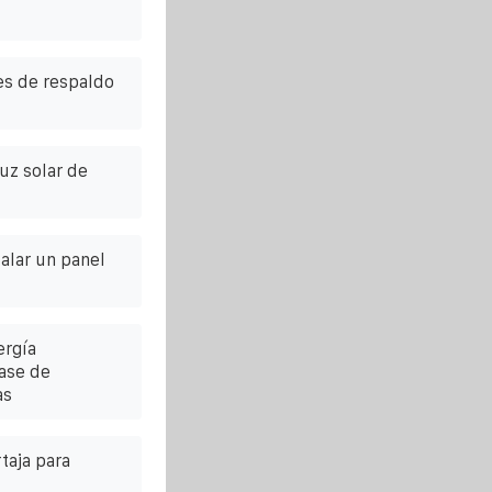
es de respaldo
uz solar de
alar un panel
ergía
base de
as
taja para