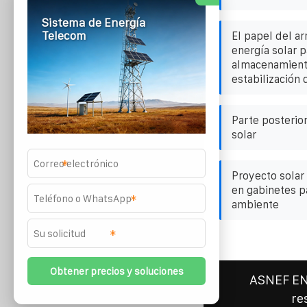
Sistema de Energía
Telecom
El papel del ar
energía solar p
almacenamiento
estabilización 
Parte posterio
solar
*
Proyecto sola
en gabinetes p
*
ambiente
*
ASNEF E
re