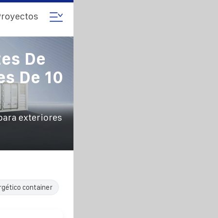
royectos
tes De
es De 10
para exteriores
rgético container