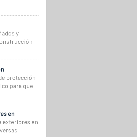
ñados y
construcción
ón
 de protección
tico para que
res en
a exteriores en
iversas