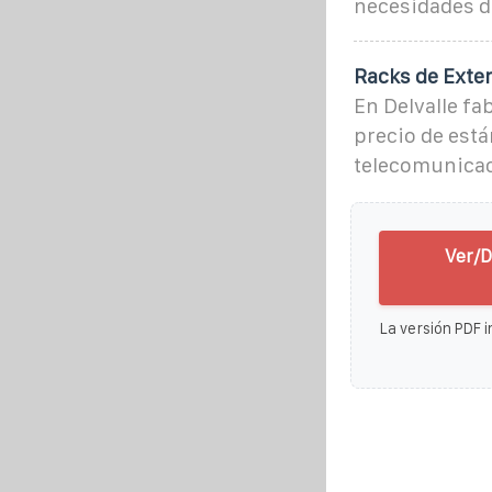
necesidades de
Racks de Exte
En Delvalle f
precio de están
telecomunicac
Ver/D
La versión PDF i