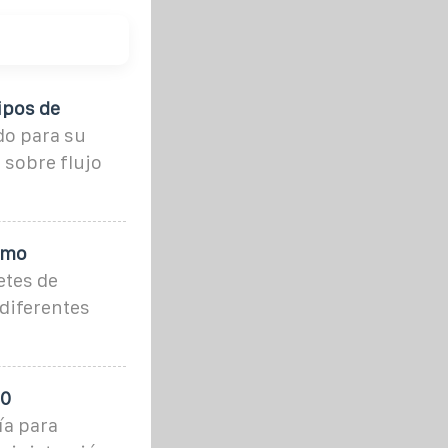
ipos de
do para su
 sobre flujo
ómo
etes de
diferentes
00
ía para