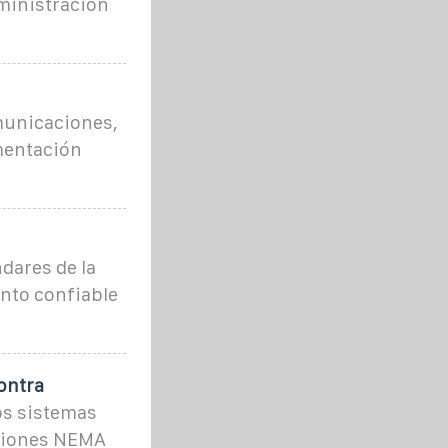
ministración
omunicaciones,
mentación
dares de la
nto confiable
ontra
os sistemas
aciones NEMA