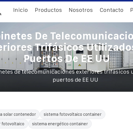
Inicio
Productos
Nosotros
Contacto
P
inetes De Telecomunicaci
eriores Trifásicos Utilizado
Puertos De EE UU
etes de telecomunicaciones exteriores trifásicos u
puertos de EE UU
a solar contenedor
sistema fotovoltaico container
 fotovoltaico
sistema energético container