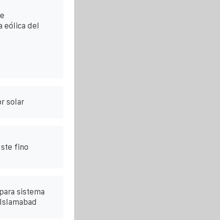
de
 eólica del
r solar
ste fino
para sistema
n Islamabad