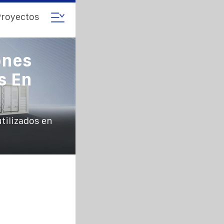
royectos
ones
s En
tilizados en