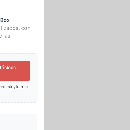
 Box
lizados, con
e las
fásicos
primir y leer sin