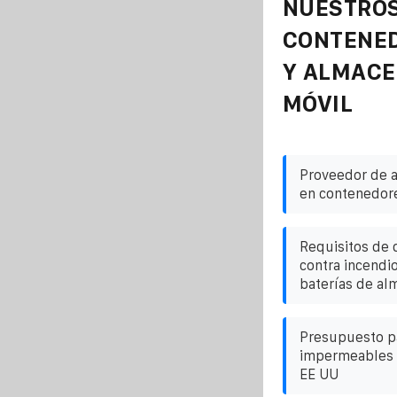
NUESTROS
CONTENE
Y ALMAC
MÓVIL
Proveedor de 
en contenedor
Requisitos de 
contra incendi
baterías de al
Presupuesto pa
impermeables I
EE UU