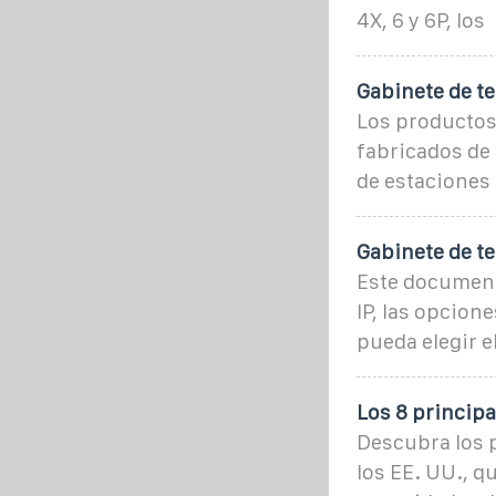
4X, 6 y 6P, los
Gabinete de t
Los productos 
fabricados de
de estaciones 
Gabinete de t
Este documento
IP, las opcion
pueda elegir e
Los 8 principa
Descubra los p
los EE. UU., q