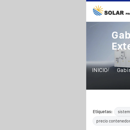
Gab
Ext
/
INICIO
Gabin
Etiquetas:
sistem
precio contenedor