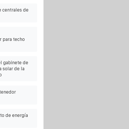
 centrales de
r para techo
l gabinete de
 solar de la
o
ntenedor
to de energía