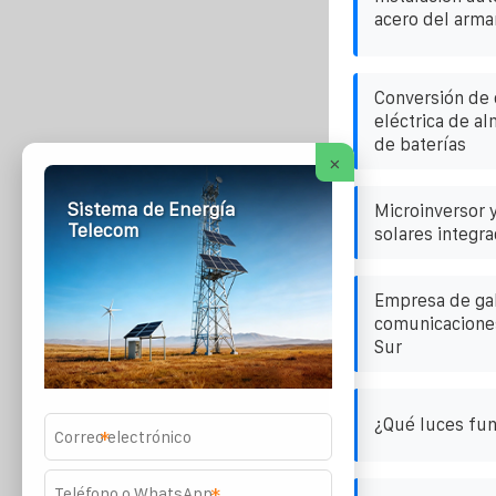
acero del armar
Conversión de 
eléctrica de a
de baterías
×
Sistema de Energía
Microinversor 
Telecom
solares integr
Empresa de gab
comunicaciones
Sur
¿Qué luces fun
*
*