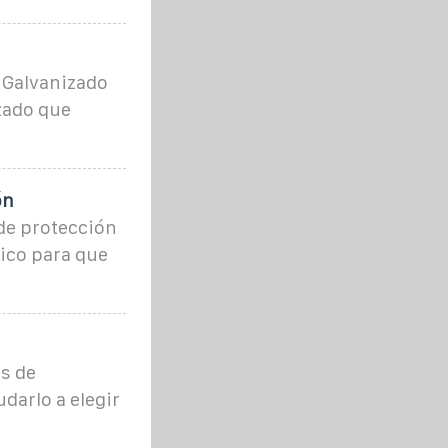
 Galvanizado
zado que
ón
 de protección
tico para que
s de
darlo a elegir