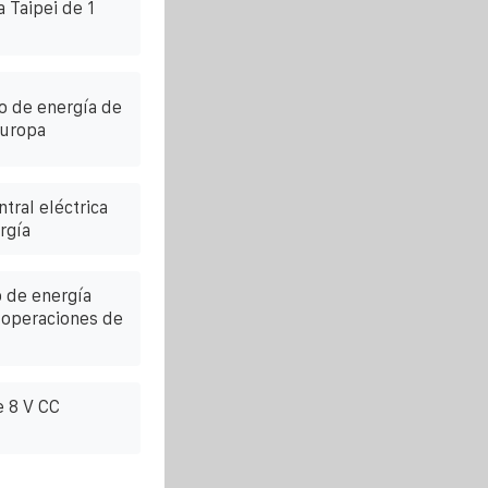
 Taipei de 1
o de energía de
Europa
tral eléctrica
rgía
 de energía
 operaciones de
e 8 V CC