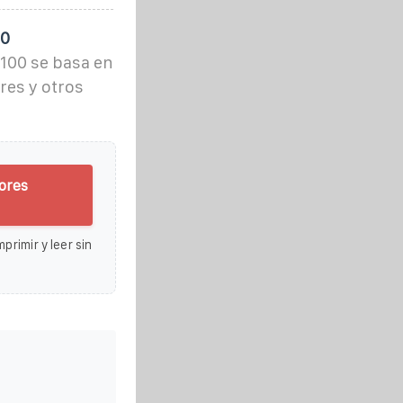
00
100 se basa en
res y otros
ores
primir y leer sin