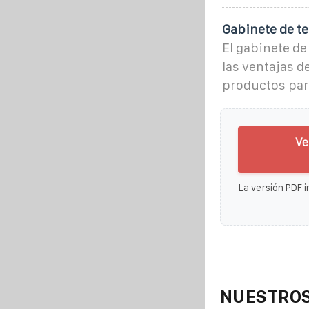
Gabinete de t
El gabinete d
las ventajas d
productos par
Ve
La versión PDF i
NUESTROS