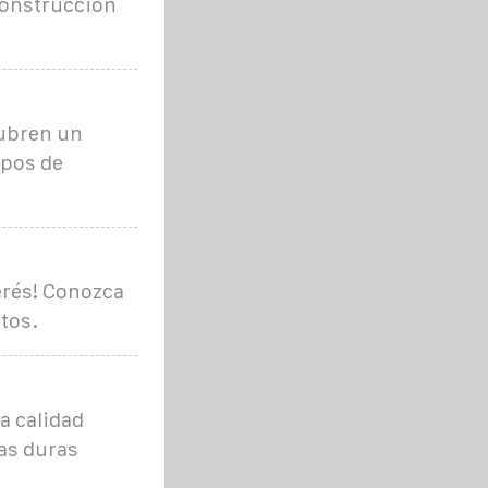
construcción
cubren un
ipos de
erés! Conozca
tos.
a calidad
as duras