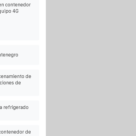
en contenedor
quipo 4G
ntenegro
cenamiento de
aciones de
 refrigerado
 contenedor de