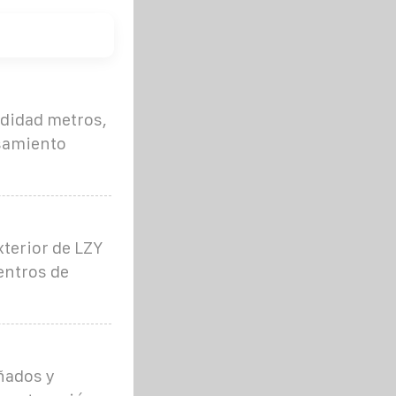
ndidad metros,
esamiento
xterior de LZY
entros de
ñados y