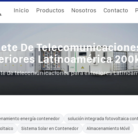
Inicio
Productos
Nosotros
Contacto
P
ete De Telecomunicacione
eriores Latinoamérica 20
te de telecomunicaciones para exteriores Latinoa
enamiento energía contenedor
solución integrada fotovoltaica con
oltaico
Sistema Solar en Contenedor
Almacenamiento Móvil