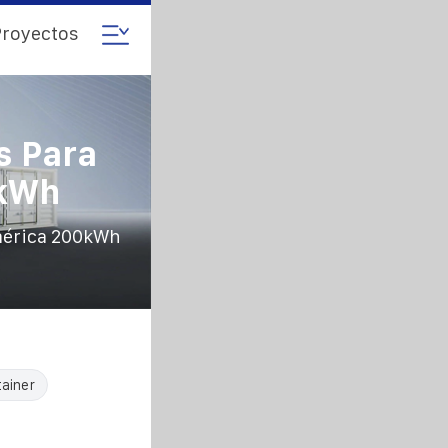
royectos
s Para
0kWh
mérica 200kWh
tainer