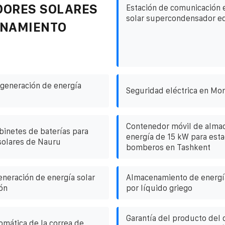
DORES SOLARES
Estación de comunicación 
solar supercondensador e
ENAMIENTO
generación de energía
Seguridad eléctrica en Mo
Contenedor móvil de alma
inetes de baterías para
energía de 15 kW para est
solares de Nauru
bomberos en Tashkent
eneración de energía solar
Almacenamiento de energía
ón
por líquido griego
Garantía del producto del
omática de la correa de