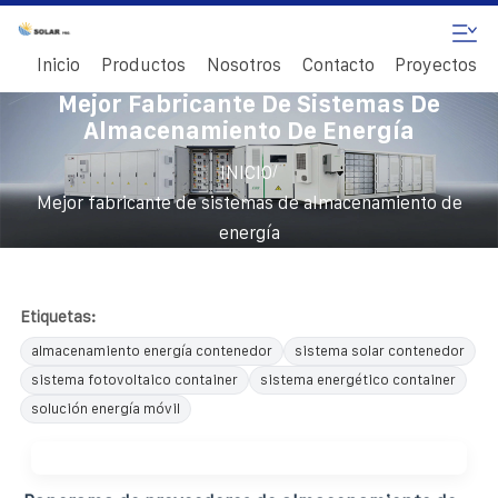
Inicio
Productos
Nosotros
Contacto
Proyectos
Mejor Fabricante De Sistemas De
Almacenamiento De Energía
/
INICIO
Mejor fabricante de sistemas de almacenamiento de
energía
Etiquetas:
almacenamiento energía contenedor
sistema solar contenedor
sistema fotovoltaico container
sistema energético container
solución energía móvil