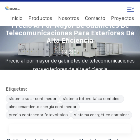
Inicio
Productos
Nosotros
Contacto
Proyectos
Precio Al Por Mayor De Gabinetes De
Telecomunicaciones Para Exteriores De
Alta Eficiencia
/
INICIO
Precio al por mayor de gabinetes de telecomunicaciones
para exteriores de alta eficiencia
Etiquetas:
sistema solar contenedor
sistema fotovoltaico container
almacenamiento energía contenedor
precio contenedor fotovoltaico
sistema energético container