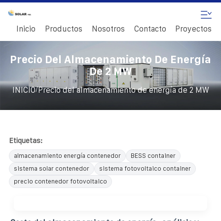
Inicio
Productos
Nosotros
Contacto
Proyectos
Precio Del Almacenamiento De Energía
De 2 MW
/
INICIO
Precio del almacenamiento de energía de 2 MW
Etiquetas:
almacenamiento energía contenedor
BESS container
sistema solar contenedor
sistema fotovoltaico container
precio contenedor fotovoltaico