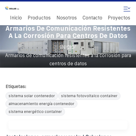
Inicio
Productos
Nosotros
Contacto
Proyectos
Armarios De Comunicación Resistentes
A La Corrosión Para Centros De Datos
/
INICIO
Armarios de comunicación resistentes a la corrosión para
centros de datos
Etiquetas:
sistema solar contenedor
sistema fotovoltaico container
almacenamiento energía contenedor
sistema energético container