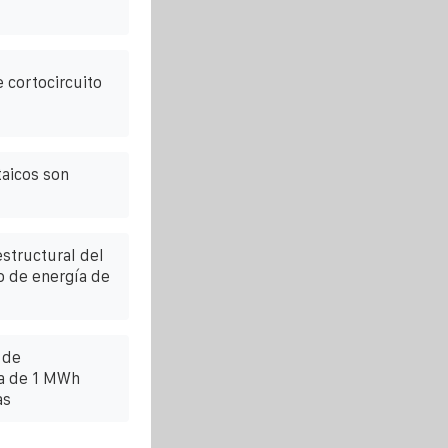
 cortocircuito
aicos son
structural del
 de energía de
 de
a de 1 MWh
as