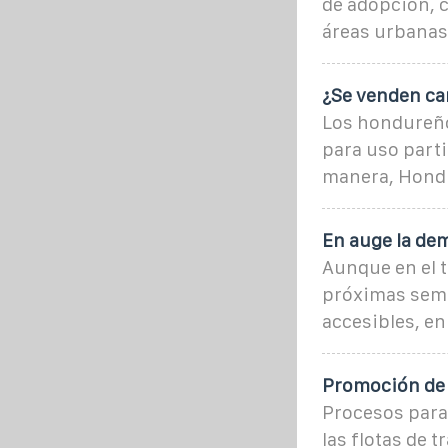
de adopción, c
áreas urbanas
¿Se venden ca
Los hondureño
para uso parti
manera, Hondu
En auge la dem
Aunque en el t
próximas sema
accesibles, en
Promoción de 
Procesos para 
las flotas de 