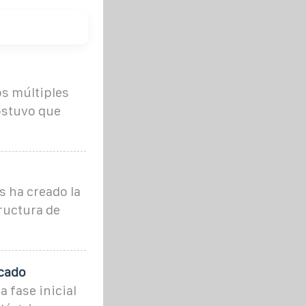
os múltiples
ostuvo que
s ha creado la
ructura de
rcado
 fase inicial