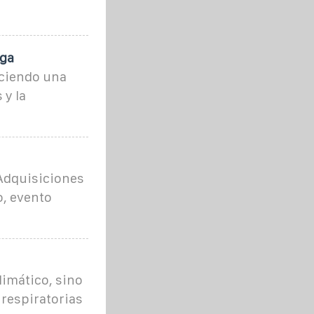
rga
eciendo una
 y la
 Adquisiciones
o, evento
limático, sino
 respiratorias