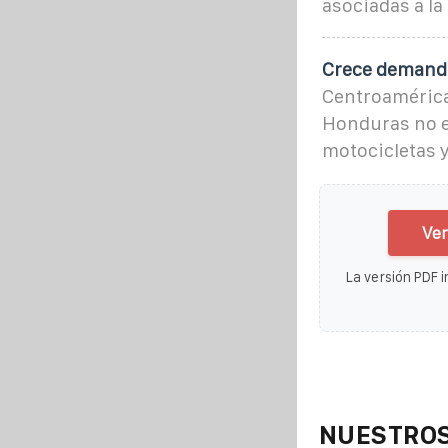
asociadas a la
Crece demanda
Centroamérica 
Honduras no es
motocicletas 
Ver
La versión PDF i
NUESTROS