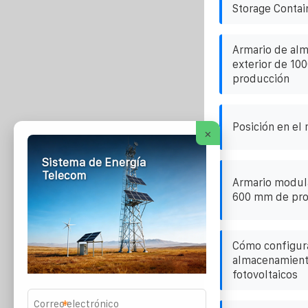
Storage Contai
Armario de al
exterior de 100
producción
Posición en el 
×
Sistema de Energía
Telecom
Armario modula
600 mm de pr
Cómo configura
almacenamient
fotovoltaicos
*