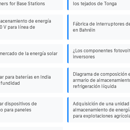
ners for Base Stations
los tejados de Tonga
macenamiento de energía
Fábrica de interruptores de
0 V para línea de
en Bahréin
¿Los componentes fotovolt
mercado de la energía solar
inversores
Diagrama de composición e
r para baterías en India
armario de almacenamiento
ofundidad
refrigeración líquida
r dispositivos de
Adquisición de una unidad
o para paneles
almacenamiento de energí
para explotaciones agrícol