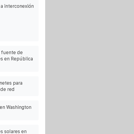
a interconexión
 fuente de
es en República
netes para
 de red
 en Washington
s solares en