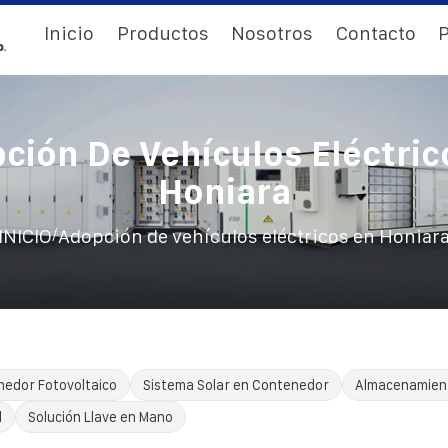
Inicio
Productos
Nosotros
Contacto
P
ción De Vehículos Eléctric
Honiara
/
INICIO
Adopción de vehículos eléctricos en Honiar
edor Fotovoltaico
Sistema Solar en Contenedor
Almacenamient
l
Solución Llave en Mano