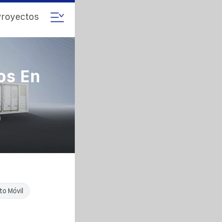
royectos
os En
a
o Móvil