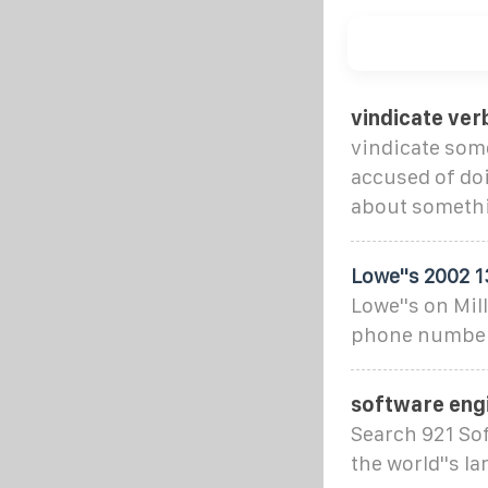
vindicate ver
vindicate som
accused of doi
about someth
Lowe''s 2002 1
Lowe''s on Mil
phone number 
software engi
Search 921 Sof
the world''s la