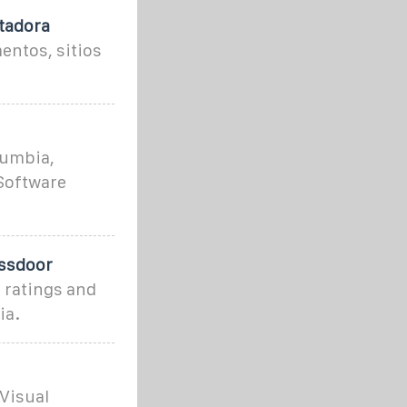
tadora
entos, sitios
lumbia,
Software
assdoor
 ratings and
ia.
Visual