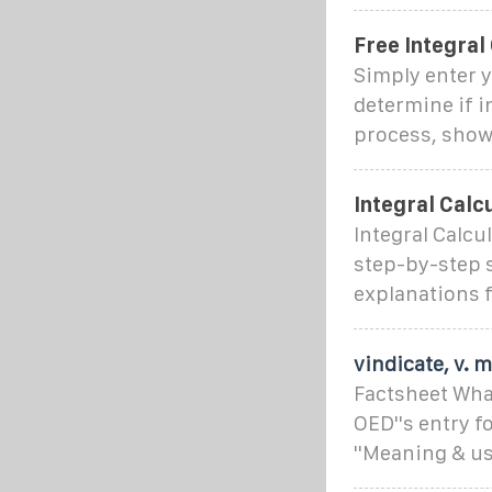
Free Integral
Simply enter y
determine if in
process, showi
Integral Calc
Integral Calcul
step-by-step s
explanations f
vindicate, v. 
Factsheet What
OED''s entry f
''Meaning & us