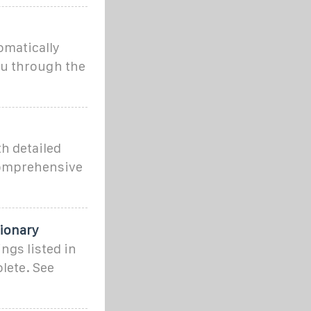
omatically
you through the
th detailed
 comprehensive
tionary
ngs listed in
olete. See