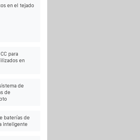
cos en el tejado
 CC para
ilizados en
sistema de
as de
pto
 baterías de
 inteligente