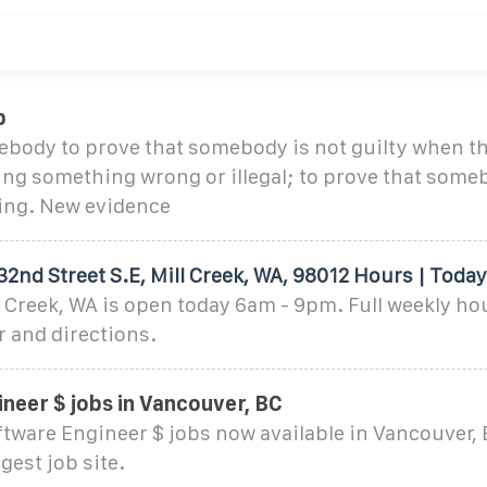
b
ebody to prove that somebody is not guilty when t
ng something wrong or illegal; to prove that someb
ing. New evidence
32nd Street S.E, Mill Creek, WA, 98012 Hours | Today
l Creek, WA is open today 6am - 9pm. Full weekly ho
and directions.
neer $ jobs in Vancouver, BC
tware Engineer $ jobs now available in Vancouver, 
rgest job site.