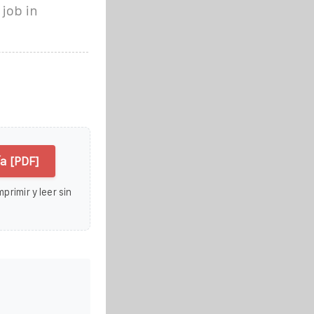
 job in
a [PDF]
primir y leer sin