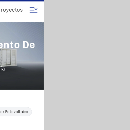
royectos
ento De
ía
r Fotovoltaico