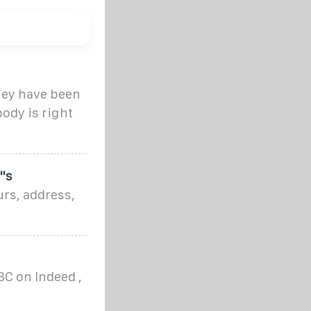
hey have been
ody is right
''s
urs, address,
BC on Indeed ,