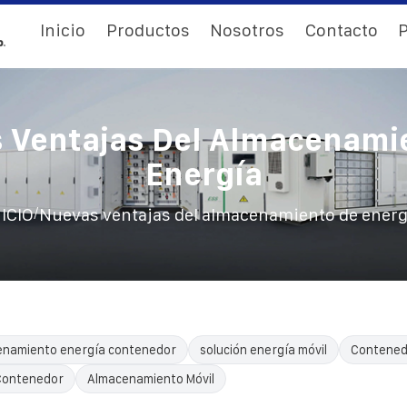
Inicio
Productos
Nosotros
Contacto
P
 Ventajas Del Almacenami
Energía
/
NICIO
Nuevas ventajas del almacenamiento de energ
enamiento energía contenedor
solución energía móvil
Contenedo
 Contenedor
Almacenamiento Móvil