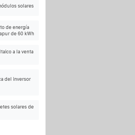
módulos solares
to de energía
ngapur de 60 kWh
taico a la venta
ca del inversor
etes solares de