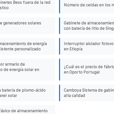
inetes Bess fuera de la red
Número de celdas en los 
stico
de generadores solares
Gabinete de almacenamien
con batería de litio de Si
lmacenamiento de energía
Interruptor aislador fotovol
sistente personalizado
en Etiopía
jor armario de
¿Cuál es el precio de fábri
 de energía solar en
en Oporto Portugal
a batería de plomo-ácido
Camboya Sistema de gabin
anel solar
alta calidad
fásico de almacenamiento