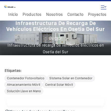
Inicio
Productos
Nosotros
Contacto
Proyectos
Infraestructura De Recarga De
Vehículos Eléctricos En Osetia Del Sur
/
INICIO
Infraestructura de recarga de vehículos eléctricos en
Osetia del Sur
Etiquetas:
Contenedor Fotovoltaico
Sistema Solar en Contenedor
Almacenamiento Móvil
Central Solar Móvil
Solución Llave en Mano