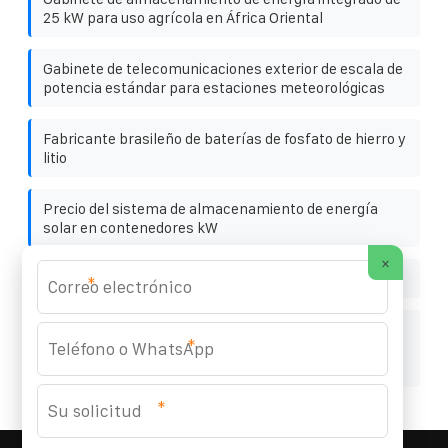
25 kW para uso agrícola en África Oriental
Gabinete de telecomunicaciones exterior de escala de
potencia estándar para estaciones meteorológicas
Fabricante brasileño de baterías de fosfato de hierro y
litio
Precio del sistema de almacenamiento de energía
solar en contenedores kW
×
Generador de contenedores de Sudáfrica
*
Gabinete personalizado de almacenamiento de
*
energía para baterías de litio con clasificación IP65
para centrales fotovoltaicas
*