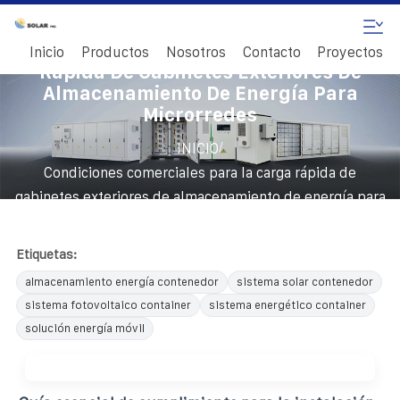
Condiciones Comerciales Para La Carga
Inicio
Productos
Nosotros
Contacto
Proyectos
Rápida De Gabinetes Exteriores De
Almacenamiento De Energía Para
Microrredes
/
INICIO
Condiciones comerciales para la carga rápida de
gabinetes exteriores de almacenamiento de energía para
microrredes
Etiquetas:
almacenamiento energía contenedor
sistema solar contenedor
sistema fotovoltaico container
sistema energético container
solución energía móvil