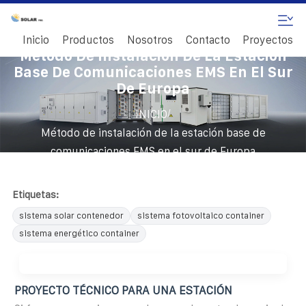
Inicio
Productos
Nosotros
Contacto
Proyectos
Método De Instalación De La Estación
Base De Comunicaciones EMS En El Sur
De Europa
/
INICIO
Método de instalación de la estación base de
comunicaciones EMS en el sur de Europa
Etiquetas:
sistema solar contenedor
sistema fotovoltaico container
sistema energético container
PROYECTO TÉCNICO PARA UNA ESTACIÓN