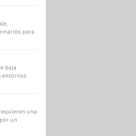
je,
armarios para
e baja
n entornos
requieren una
 por un