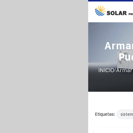
Armar
Pu
/
INICIO
Armari
Etiquetas:
sistem