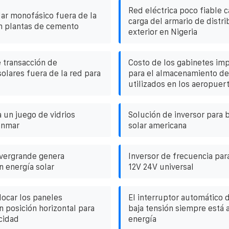
Red eléctrica poco fiable 
ar monofásico fuera de la
carga del armario de distri
en plantas de cemento
exterior en Nigeria
 transacción de
Costo de los gabinetes i
olares fuera de la red para
para el almacenamiento de 
utilizados en los aeropuer
 un juego de vidrios
Solución de inversor para
anmar
solar americana
Evergrande genera
Inversor de frecuencia par
n energía solar
12V 24V universal
ocar los paneles
El interruptor automático 
n posición horizontal para
baja tensión siempre está
cidad
energía