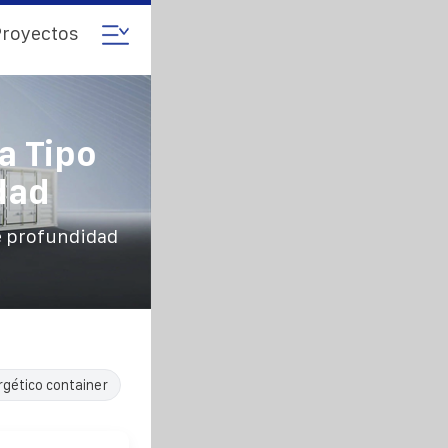
royectos
a Tipo
dad
e profundidad
rgético container