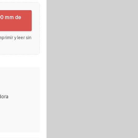
200 mm de
primir y leer sin
dora