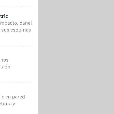
tric
ompacto, panel
n sus esquinas
rnos
osión
je en pared
chura y