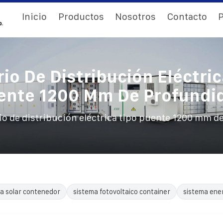
Inicio
Productos
Nosotros
Contacto
P
io De Distribución Eléctric
ente 1200 Mm De Profundi
o de distribución eléctrica tipo puente 1200 mm d
a solar contenedor
sistema fotovoltaico container
sistema ene