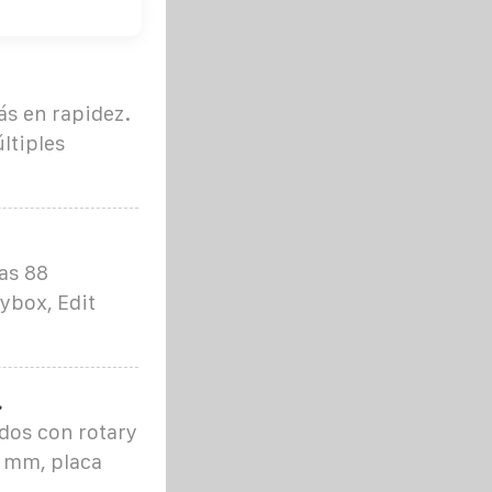
ás en rapidez.
ltiples
as 88
ybox, Edit
.
dos con rotary
0 mm, placa