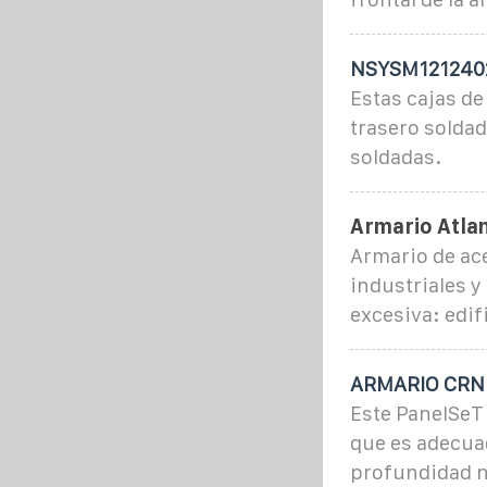
NSYSM1212402D
Estas cajas d
trasero soldad
soldadas.
Armario Atlan
Armario de ace
industriales y
excesiva: edif
ARMARIO CRN 
Este PanelSeT
que es adecua
profundidad 