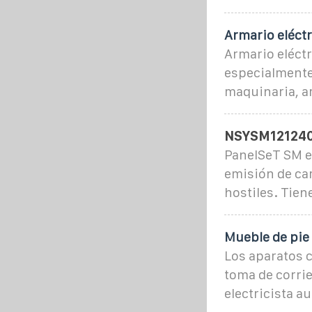
Armario eléct
Armario eléctr
especialmente
maquinaria, a
NSYSM12124
PanelSeT SM e
emisión de ca
hostiles. Tien
Mueble de pie
Los aparatos 
toma de corrie
electricista a