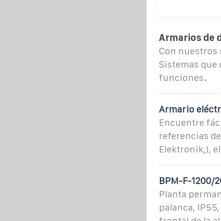
Armarios de d
Con nuestros s
Sistemas que d
funciones.
Armario eléctr
Encuentre fáci
referencias de
Elektronik,), e
BPM-F-1200/20
Planta perman
palanca, IP55,
frontal de la 