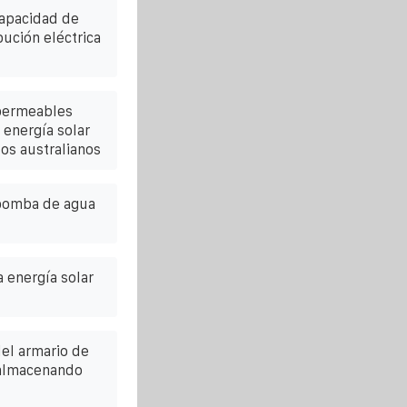
capacidad de
bución eléctrica
mpermeables
energía solar
tos australianos
 bomba de agua
a energía solar
del armario de
 almacenando