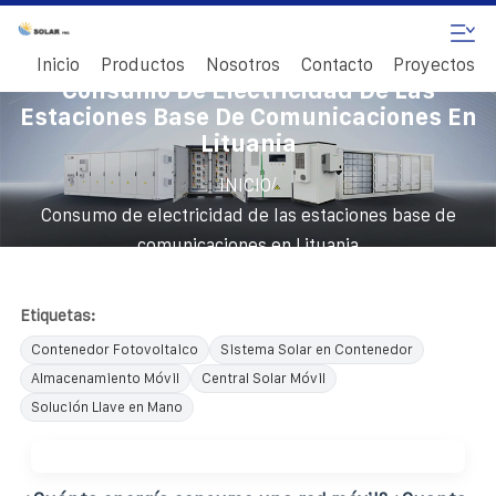
Inicio
Productos
Nosotros
Contacto
Proyectos
Consumo De Electricidad De Las
Estaciones Base De Comunicaciones En
Lituania
/
INICIO
Consumo de electricidad de las estaciones base de
comunicaciones en Lituania
Etiquetas:
Contenedor Fotovoltaico
Sistema Solar en Contenedor
Almacenamiento Móvil
Central Solar Móvil
Solución Llave en Mano