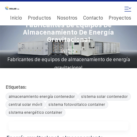
Inicio
Productos
Nosotros
Contacto
Proyectos
Fabricantes De Equipos De
Almacenamiento De Energía
Gravitacional
/
INICIO
Fabricantes de equipos de almacenamiento de energía
gravitacional
Etiquetas:
almacenamiento energía contenedor
sistema solar contenedor
central solar móvil
sistema fotovoltaico container
sistema energético container