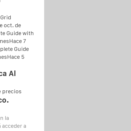
-Grid
 oct. de
te Guide with
onesHace 7
plete Guide
onesHace 5
ca Al
 precios
co.
n la
á acceder a