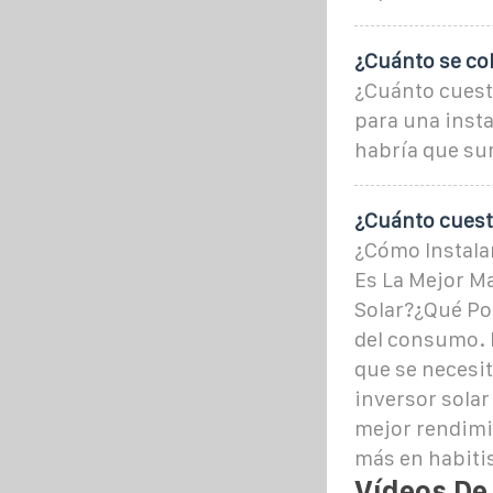
¿Cuánto se cob
¿Cuánto cuesta
para una insta
habría que sum
¿Cuánto cuesta
¿Cómo Instala
Es La Mejor M
Solar?¿Qué Po
del consumo. 
que se necesit
inversor solar
mejor rendimie
más en habiti
Vídeos De