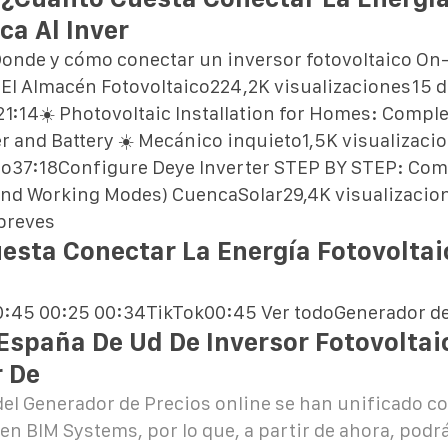
ca Al Inver
Donde y cómo conectar un inversor fotovoltaico On
l Almacén Fotovoltaico224,2K visualizaciones15 de
1:14☀️ Photovoltaic Installation for Homes: Comple
r and Battery ☀️ Mecánico inquieto1,5K visualizaci
o37:18Configure Deye Inverter STEP BY STEP: Com
d and Working Modes) CuencaSolar29,4K visualizaci
breves
esta Conectar La Energía Fotovoltai
0:45 00:25 00:34TikTok00:45 Ver todo
Generador de
España De Ud De Inversor Fotovoltai
 De
el Generador de Precios online se han unificado co
n BIM Systems, por lo que, a partir de ahora, podr