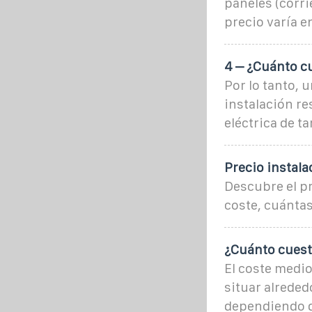
paneles (corri
precio varía e
4 – ¿Cuánto cu
Por lo tanto, 
instalación re
eléctrica de 
Precio instala
Descubre el pr
coste, cuántas
¿Cuánto cuesta
El coste medio
situar alrede
dependiendo d