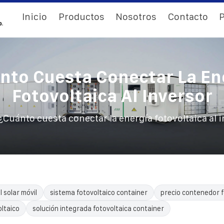
Inicio
Productos
Nosotros
Contacto
P
nto Cuesta Conectar La En
Fotovoltaica Al Inversor
¿Cuánto cuesta conectar la energía fotovoltaica al 
l solar móvil
sistema fotovoltaico container
precio contenedor f
ltaico
solución integrada fotovoltaica container