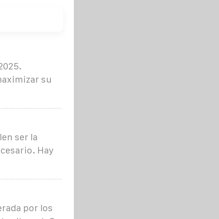
2025.
maximizar su
en ser la
ecesario. Hay
erada por los