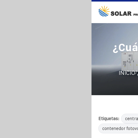
¿Cuá
/
INICIO
Etiquetas:
centra
contenedor fotovo