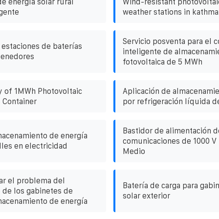
e energía solar rural
Wind-resistant photovoltai
 gente
weather stations in kathm
Servicio posventa para el 
s estaciones de baterías
inteligente de almacenami
tenedores
fotovoltaica de 5 MWh
y of 1MWh Photovoltaic
Aplicación de almacenamie
 Container
por refrigeración líquida d
Bastidor de alimentación d
macenamiento de energía
comunicaciones de 1000 V 
lles en electricidad
Medio
r el problema del
Batería de carga para gabi
 de los gabinetes de
solar exterior
macenamiento de energía