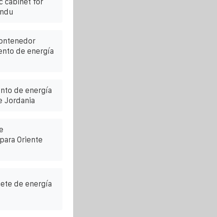
c cabinet for
andu
contenedor
ento de energía
nto de energía
e Jordania
e
para Oriente
nete de energía