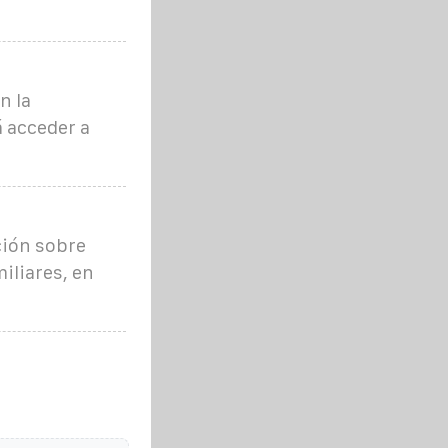
n la
á acceder a
ción sobre
iliares, en