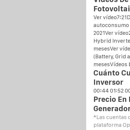
Fotovoltai
Ver vídeo7:21
autoconsumo E
2021Ver vídeo2
Hybrid Inverte
mesesVer víde
(Battery, Gri
meses
Vídeos 
Cuánto Cu
Inversor
00:44 01:52 0
Precio En 
Generador
*Las cuentas d
plataforma Ope