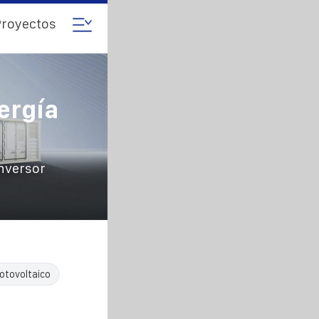
royectos
ergía
inversor
otovoltaico