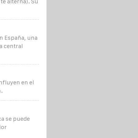
te alterna). Su
en España, una
a central
nfluyen en el
.
ca se puede
ior