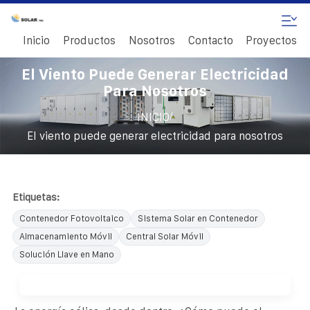
Inicio
Productos
Nosotros
Contacto
Proyectos
El Viento Puede Generar Electricidad
Para Nosotros
/
INICIO
El viento puede generar electricidad para nosotros
Etiquetas:
Contenedor Fotovoltaico
Sistema Solar en Contenedor
Almacenamiento Móvil
Central Solar Móvil
Solución Llave en Mano