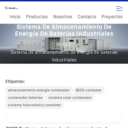
Inicio
Productos
Nosotros
Contacto
Proyectos
Sistema De Almacenamiento De
Energía De Baterías Industriales
/
INICIO
Sistema de almacenamiento de energía de baterías
industriales
Etiquetas:
almacenamiento energía contenedor
BESS container
contenedor baterías
sistema solar contenedor
sistema fotovoltaico container