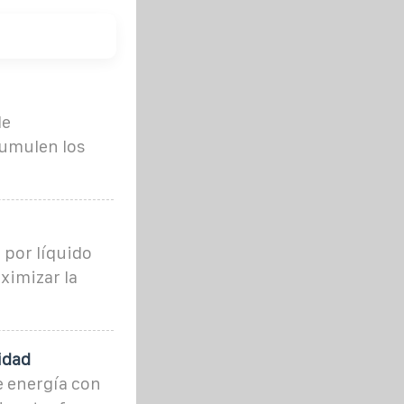
de
cumulen los
 por líquido
ximizar la
idad
e energía con