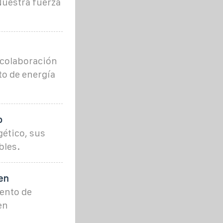
 Nuestra fuerza
 colaboración
o de energía
o
ético, sus
bles.
en
ento de
en