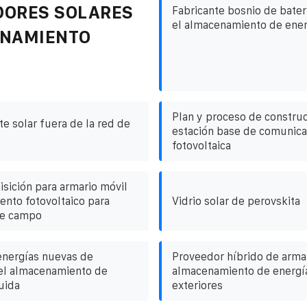
DORES SOLARES
Fabricante bosnio de baterí
el almacenamiento de ener
ENAMIENTO
Plan y proceso de constru
e solar fuera de la red de
estación base de comunica
fotovoltaica
isición para armario móvil
nto fotovoltaico para
Vidrio solar de perovskita
de campo
energías nuevas de
Proveedor híbrido de arma
el almacenamiento de
almacenamiento de energí
uida
exteriores