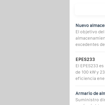
Nuevo almace
El objetivo de
almacenamient
excedentes de
EPES233
El EPES233 es
de 100 kW y 2
eficiencia ener
Armario de al
Suministro di