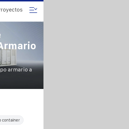
royectos
e
Armario
po armario a
o container