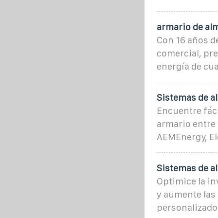
armario de al
Con 16 años de
comercial, pr
energía de cu
Sistemas de a
Encuentre fác
armario entre 
AEMEnergy, Ele
Sistemas de a
Optimice la in
y aumente las
personalizad