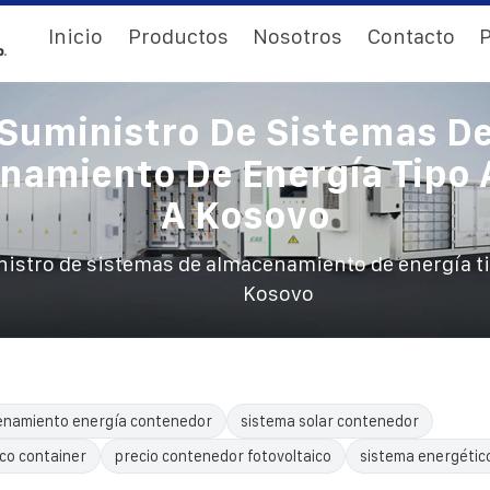
Inicio
Productos
Nosotros
Contacto
P
Suministro De Sistemas D
namiento De Energía Tipo 
A Kosovo
istro de sistemas de almacenamiento de energía ti
Kosovo
enamiento energía contenedor
sistema solar contenedor
ico container
precio contenedor fotovoltaico
sistema energétic