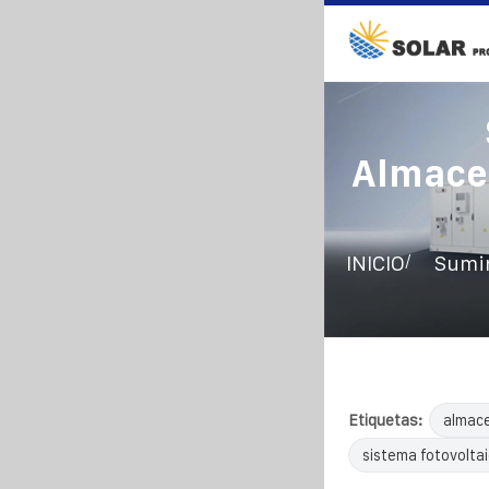
Almace
/
INICIO
Sumin
Etiquetas:
almac
sistema fotovolta