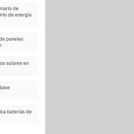
rmario de
nto de energía
 de paneles
n
os solares en
 base
ca baterías de