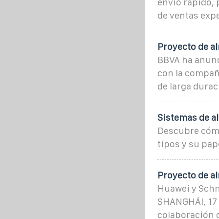
envío rápido, 
de ventas expe
Proyecto de a
BBVA ha anunc
con la compañ
de larga duraci
Sistemas de a
Descubre cómo
tipos y su pap
Proyecto de a
Huawei y Schn
SHANGHÁI, 17 
colaboración 