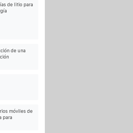
as de litio para
gía
cción de una
ción
rios móviles de
a para