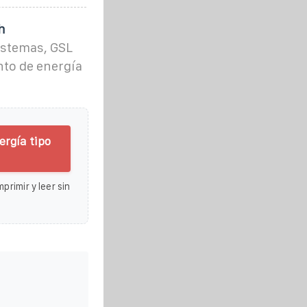
h
istemas, GSL
to de energía
rgía tipo
primir y leer sin