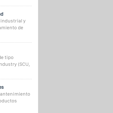
ad
industrial y
amiento de
e tipo
Industry (SCU,
es
 mantenimiento
roductos