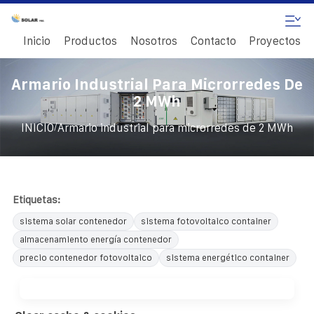
Inicio
Productos
Nosotros
Contacto
Proyectos
Armario Industrial Para Microrredes De
2 MWh
/
INICIO
Armario industrial para microrredes de 2 MWh
Etiquetas:
sistema solar contenedor
sistema fotovoltaico container
almacenamiento energía contenedor
precio contenedor fotovoltaico
sistema energético container