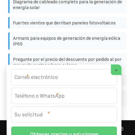
Diagrama de cableado completo para la generación de
energía solar
Fuertes vientos que derriban paneles fotovoltaicos
Armario para equipos de generación de energía eólica
IP65
Pregunte por el precio del descuento por pedido al por
mayor de contenedores solares
×
*
Los paneles solares fotovoltaicos son irrompibles
*
Instalación de contenedores de almacenamiento de
energía en baterías de Malta Telecom
*
ASNEF ENERGY STORAGE CONTAINER
© 2008-
2026