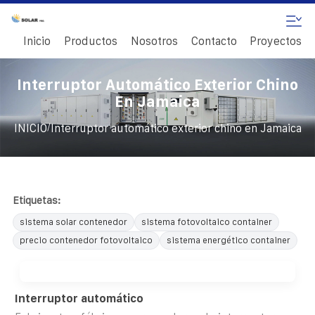
Inicio
Productos
Nosotros
Contacto
Proyectos
Interruptor Automático Exterior Chino
En Jamaica
/
INICIO
Interruptor automático exterior chino en Jamaica
Etiquetas:
sistema solar contenedor
sistema fotovoltaico container
precio contenedor fotovoltaico
sistema energético container
Interruptor automático