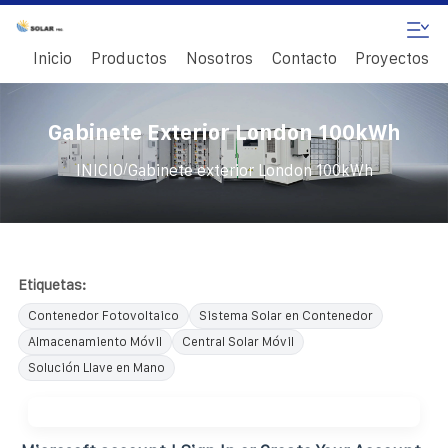
Inicio
Productos
Nosotros
Contacto
Proyectos
Gabinete Exterior London 100kWh
/
INICIO
Gabinete exterior London 100kWh
Etiquetas:
Contenedor Fotovoltaico
Sistema Solar en Contenedor
Almacenamiento Móvil
Central Solar Móvil
Solución Llave en Mano