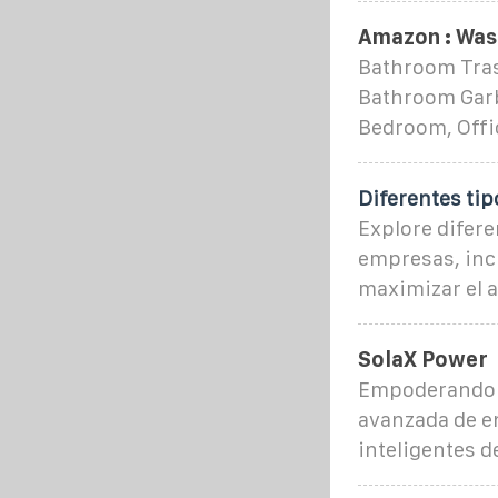
Amazon : Was
Bathroom Trash
Bathroom Garb
Bedroom, Offi
Diferentes ti
Explore difer
empresas, incl
maximizar el 
SolaX Power
Empoderando h
avanzada de e
inteligentes d