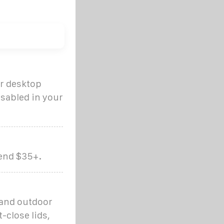
ur desktop
isabled in your
pend $35+.
, and outdoor
-close lids,