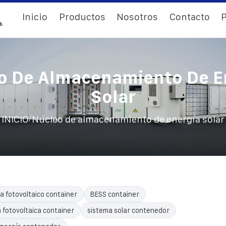
Inicio
Productos
Nosotros
Contacto
P
o De Almacenamiento De E
Solar
/
INICIO
Núcleo de almacenamiento de energía solar
a fotovoltaico container
BESS container
 fotovoltaica container
sistema solar contenedor