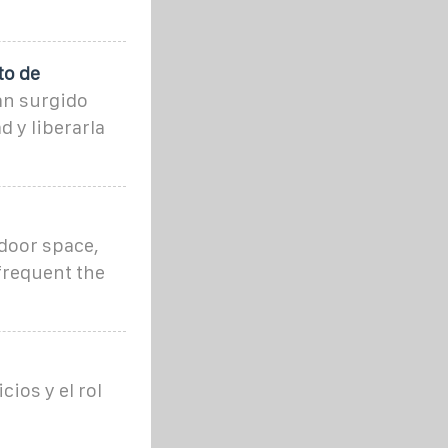
to de
an surgido
 y liberarla
door space,
frequent the
cios y el rol