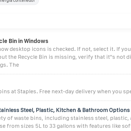
nergía contenedor
cle Bin in Windows
ow desktop icons is checked. If not, select it. If yo
ut the Recycle Bin is missing, verify that it''s not d
ngs. The
ins at Staples. Free next-day delivery when you s
tainless Steel, Plastic, Kitchen & Bathroom Options
ety of waste bins, including stainless steel, plastic
e from sizes 5L to 33 gallons with features like soft