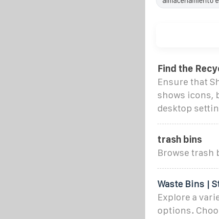
almacenamiento e
Find the Recy
Ensure that Sh
shows icons, b
desktop setti
trash bins
Browse trash b
Waste Bins | S
Explore a vari
options. Choos