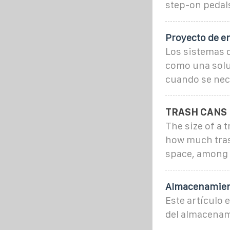
step-on pedals
Proyecto de e
Los sistemas 
como una soluc
cuando se nec
TRASH CANS
The size of a 
how much tras
space, among 
Almacenamient
Este artículo e
del almacenami