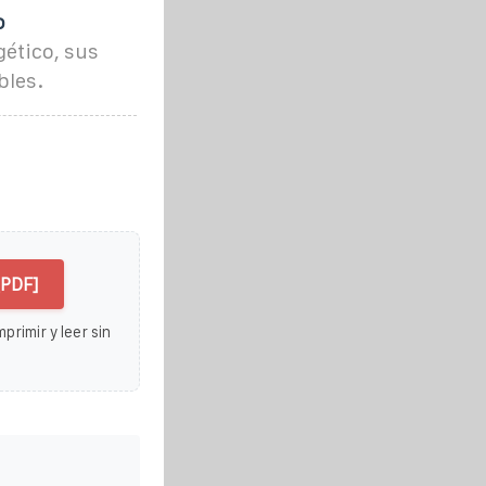
o
ético, sus
bles.
[PDF]
primir y leer sin