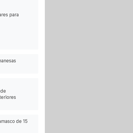
ares para
ghanesas
 de
teriores
amasco de 15