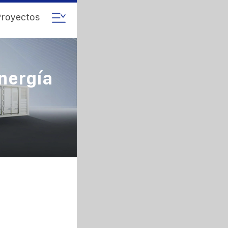
royectos
nergía