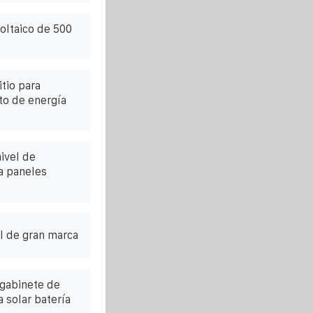
oltaico de 500
itio para
o de energía
ivel de
a paneles
l de gran marca
 gabinete de
 solar batería