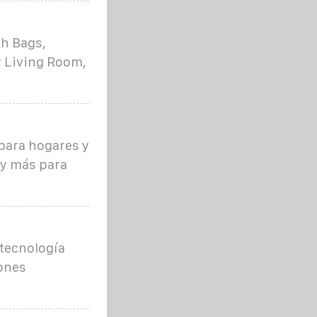
sh Bags,
r Living Room,
para hogares y
 y más para
tecnología
iones