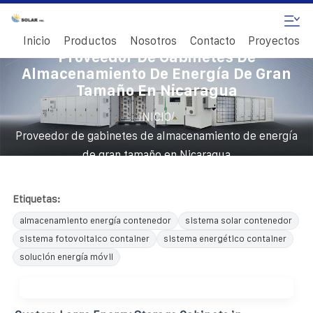
Inicio
Productos
Nosotros
Contacto
Proyectos
Proveedor De Gabinetes De
Almacenamiento De Energía De Gran
Tamaño En Nicaragua
/
INICIO
Proveedor de gabinetes de almacenamiento de energía
de gran tamaño en Nicaragua
Etiquetas:
almacenamiento energía contenedor
sistema solar contenedor
sistema fotovoltaico container
sistema energético container
solución energía móvil