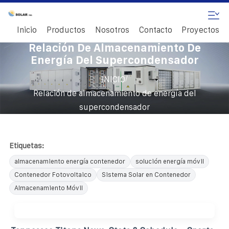
Inicio
Productos
Nosotros
Contacto
Proyectos
Relación De Almacenamiento De
Energía Del Supercondensador
/
INICIO
Relación de almacenamiento de energía del
supercondensador
Etiquetas:
almacenamiento energía contenedor
solución energía móvil
Contenedor Fotovoltaico
Sistema Solar en Contenedor
Almacenamiento Móvil