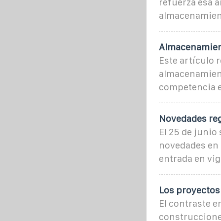
refuerza esa a
almacenamient
Almacenamient
Este artículo 
almacenamient
competencia e
Novedades reg
El 25 de junio
novedades en l
entrada en vig
Los proyectos
El contraste e
construcciones