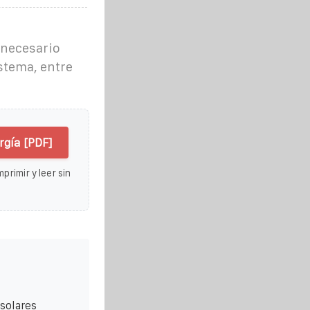
 necesario
stema, entre
gía [PDF]
primir y leer sin
 solares