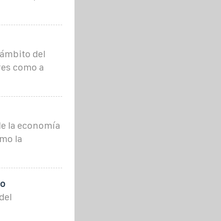
 ámbito del
res como a
de la economía
omo la
to
del