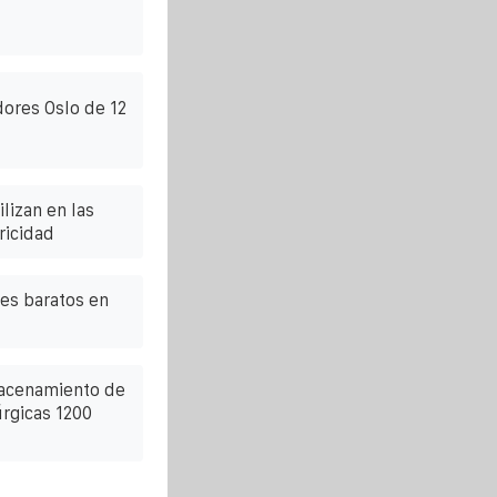
dores Oslo de 12
lizan en las
ricidad
res baratos en
macenamiento de
úrgicas 1200