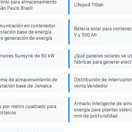
minio para almacenamiento
Lifepo4 110ah
São Paulo Brasil
municación en contenedor
Batería solar para contene
estación base de energía
V y 500 Ah
de generación de energía
ersores Sunsynk de 50 kW
¿Qué paneles solares se uti
fábricas para generar elect
tema de almacenamiento de
Distribución de interrupto
estación base de Jamaica
venta Vendedor
Armario inteligente de al
os por metro cuadrado para
energía para plantas sider
oltaicos
mm de profundidad