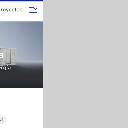
royectos
a
ergía
il