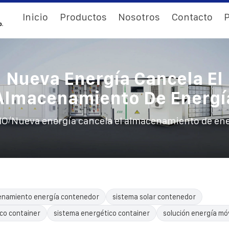
Inicio
Productos
Nosotros
Contacto
P
Nueva Energía Cancela El
Almacenamiento De Energí
/
IO
Nueva energía cancela el almacenamiento de en
enamiento energía contenedor
sistema solar contenedor
ico container
sistema energético container
solución energía móv