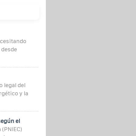
ecesitando
, desde
 legal del
ético y la
según el
a (PNIEC)