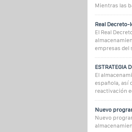
Mientras las b
Real Decreto-l
El Real Decret
almacenamient
empresas del s
ESTRATEGIA 
El almacenami
española, así 
reactivación e
Nuevo program
Nuevo program
almacenamient