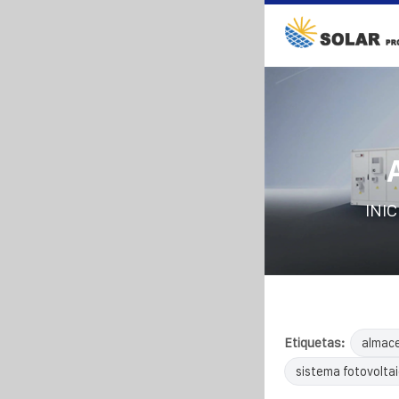
INIC
Etiquetas:
almac
sistema fotovolta