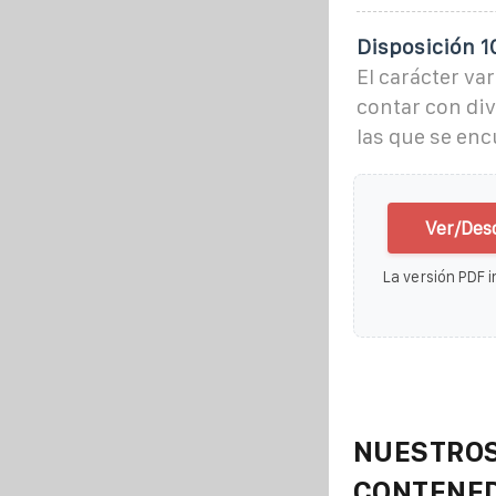
Disposición 1
El carácter va
contar con div
las que se en
Ver/Des
La versión PDF i
NUESTROS
CONTENE