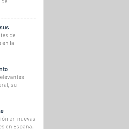
 de
rsus
ntes de
 en la
nto
relevantes
ral, su
me
ción en nuevas
es en España.