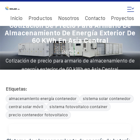
Inicio
Productos
Nosotros
Contacto
Proyectos
Cotización De Precio Para Armario De
Almacenamiento De Energía Exterior De
60 KWh En Asia Central
/
INICIO
Cotización de precio para armario de almacenamiento de
energía exterior de 60 kWh en Asia Central
Etiquetas:
almacenamiento energía contenedor
sistema solar contenedor
central solar móvil
sistema fotovoltaico container
precio contenedor fotovoltaico