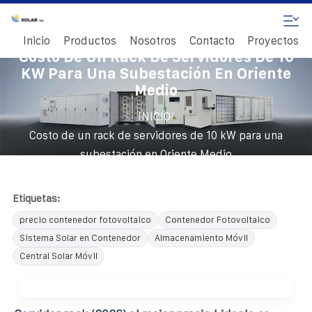
Inicio
Productos
Nosotros
Contacto
Proyectos
Costo De Un Rack De Servidores De 10
KW Para Una Subestación En Oriente
Medio
/
INICIO
Costo de un rack de servidores de 10 kW para una
subestación en Oriente Medio
Etiquetas:
precio contenedor fotovoltaico
Contenedor Fotovoltaico
Sistema Solar en Contenedor
Almacenamiento Móvil
Central Solar Móvil