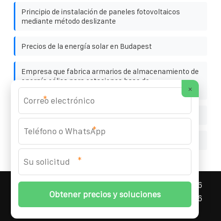
Principio de instalación de paneles fotovoltaicos
mediante método deslizante
Precios de la energía solar en Budapest
Empresa que fabrica armarios de almacenamiento de
energía eólica para estaciones base de
×
comunicaciones
*
Definición de almacenamiento de energía geotérmica
*
¿Cuántas celdas componen un panel fotovoltaico
*
ASNEF ENERGY STORAGE CONTAINER
© 2008-
2026
Todos los derechos reservados. | Teléfono:
+34 96
327 58 94
|
Mapa del sitio