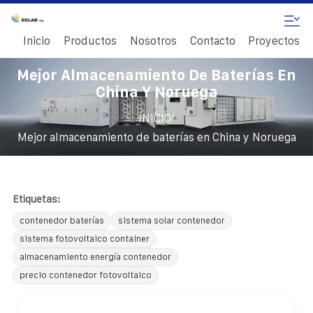
Inicio
Productos
Nosotros
Contacto
Proyectos
Mejor Almacenamiento De Baterías En
China Y Noruega
/
INICIO
Mejor almacenamiento de baterías en China y Noruega
Etiquetas:
contenedor baterías
sistema solar contenedor
sistema fotovoltaico container
almacenamiento energía contenedor
precio contenedor fotovoltaico