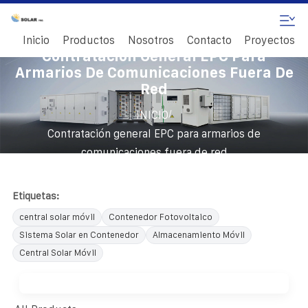
Inicio
Productos
Nosotros
Contacto
Proyectos
Contratación General EPC Para
Armarios De Comunicaciones Fuera De
Red
/
INICIO
Contratación general EPC para armarios de
comunicaciones fuera de red
Etiquetas:
central solar móvil
Contenedor Fotovoltaico
Sistema Solar en Contenedor
Almacenamiento Móvil
Central Solar Móvil