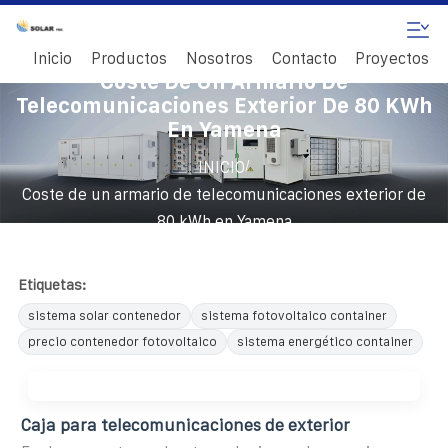
Inicio
Productos
Nosotros
Contacto
Proyectos
Coste De Un Armario De
Telecomunicaciones Exterior De 80 KWh
En Yamena
/
INICIO
Coste de un armario de telecomunicaciones exterior de
80 kWh en Yamena
Etiquetas:
sistema solar contenedor
sistema fotovoltaico container
precio contenedor fotovoltaico
sistema energético container
Caja para telecomunicaciones de exterior