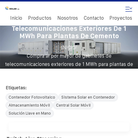
Inicio
Productos
Nosotros
Contacto
Proyectos
Compra Al Por Mayor De Gabinetes De
Telecomunicaciones Exteriores De 1
MWh Para Plantas De Cemento
/
INICIO
Compra al por mayor de gabinetes de
telecomunicaciones exteriores de 1 MWh para plantas de
cemento
Etiquetas:
Contenedor Fotovoltaico
Sistema Solar en Contenedor
Almacenamiento Móvil
Central Solar Móvil
Solución Llave en Mano