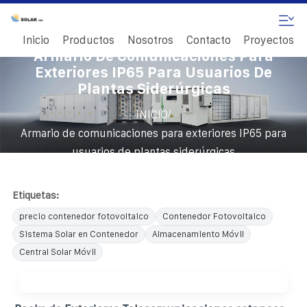
Inicio
Productos
Nosotros
Contacto
Proyectos
Armario De Comunicaciones Para
Exteriores IP65 Para Usuarios De
Plantas Siderúrgicas
/
INICIO
Armario de comunicaciones para exteriores IP65 para
usuarios de plantas siderúrgicas
Etiquetas:
precio contenedor fotovoltaico
Contenedor Fotovoltaico
Sistema Solar en Contenedor
Almacenamiento Móvil
Central Solar Móvil